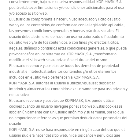
conscientemente, bajo su exclusiva responsabilidad. KOPIMASK, S.A.
podrá establecer limitaciones y/o condiciones adicionales para el uso
y/o acceso al sitio web.
El usuario se compromete a hacer un uso adecuado y lícito del sitio
web y de los contenidos, de conformidad con la legislación aplicable,
las presentes condiciones generales y buenas prácticas sociales. El
usuario debe abstenerse de hacer un uso no autorizado o fraudulento
del sitio web y/o de los contenidos, o con fines y/o efectos ilícitos,
ilegales, dañinos o contrarios estas condiciones generales, o que pueda
provocar daños en los sistemas de KOPIMASK, S.A., transformar o
modificar el sitio web sin autorización del titular del mismo.
El usuario reconoce y acepta que todos los derechos de propiedad
industrial e intelectual sobre los contenidos y/o otros elementos
incluidos en el sitio web pertenecen a KOPIMASK, S.A.
KOPIMASK, S.A. autoriza al usuario a utilizar, visualizar, descargar,
imprimir y almacenar los contenidos exclusivamente para uso privado y
no lucrativo.
El usuario reconoce y acepta que KOPIMASK, S.A. puede utilizar
cookies cuando un usuario navegue por el sitio web. Estas cookies se
asocian únicamente con un usuario anónimo y su terminal, por lo que
no proporcionan referencias que permitan deducir datos personales del
usuario.
KOPIMASK, S.A. no se hará responsable en ningún caso del uso que el
usuario pudiera hacer del sitio web, ni de los daños y perjuicios que