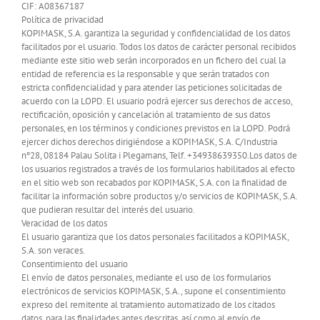
CIF: A08367187
Política de privacidad
KOPIMASK, S.A. garantiza la seguridad y confidencialidad de los datos
facilitados por el usuario. Todos los datos de carácter personal recibidos
mediante este sitio web serán incorporados en un fichero del cual la
entidad de referencia es la responsable y que serán tratados con
estricta confidencialidad y para atender las peticiones solicitadas de
acuerdo con la LOPD. El usuario podrá ejercer sus derechos de acceso,
rectificación, oposición y cancelación al tratamiento de sus datos
personales, en los términos y condiciones previstos en la LOPD. Podrá
ejercer dichos derechos dirigiéndose a KOPIMASK, S.A. C/Industria
nº28, 08184 Palau Solita i Plegamans, Telf. +34938639350.Los datos de
los usuarios registrados a través de los formularios habilitados al efecto
en el sitio web son recabados por KOPIMASK, S.A. con la finalidad de
facilitar la información sobre productos y/o servicios de KOPIMASK, S.A.
que pudieran resultar del interés del usuario.
Veracidad de los datos
El usuario garantiza que los datos personales facilitados a KOPIMASK,
S.A. son veraces.
Consentimiento del usuario
El envío de datos personales, mediante el uso de los formularios
electrónicos de servicios KOPIMASK, S.A., supone el consentimiento
expreso del remitente al tratamiento automatizado de los citados
datos, para las finalidades antes descritas, así como al envío de