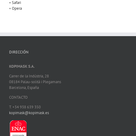
•
Safari
•
Opera
DIRECCIÓN
KOPIMASK S.A.
Carrer de la Indústria, 28
08184 Palau-solità i Plegamans
Barcelona, España
CONTACTO
T. +34 938 639 350
kopimask@kopimask.es