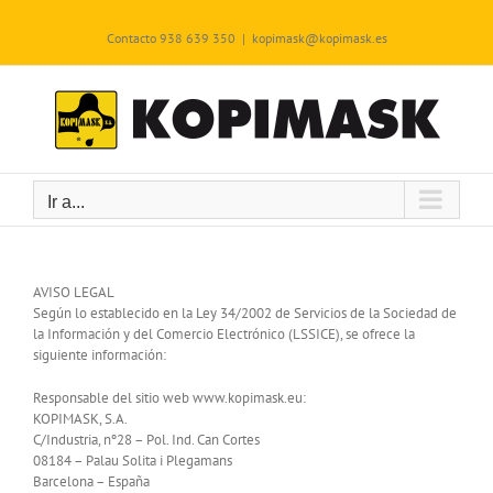
Saltar
al
Contacto 938 639 350
|
kopimask@kopimask.es
contenido
Ir a...
AVISO LEGAL
Según lo establecido en la Ley 34/2002 de Servicios de la Sociedad de
la Información y del Comercio Electrónico (LSSICE), se ofrece la
siguiente información:
Responsable del sitio web www.kopimask.eu:
KOPIMASK, S.A.
C/Industria, nº28 – Pol. Ind. Can Cortes
08184 – Palau Solita i Plegamans
Barcelona – España