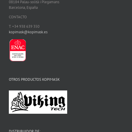
08184 Palau-solità i Plegamans
Barcelona, España
CONTACTO
T. +34 938 639 350
kopimask@kopimask.es
OTROS PRODUCTOS KOPIMASK
DISTRIBUIDOR DE: