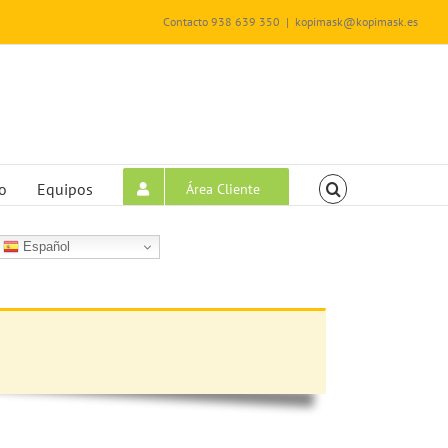
Contacto 938 639 350
|
kopimask@kopimask.es
o
Equipos
Área Cliente
Español