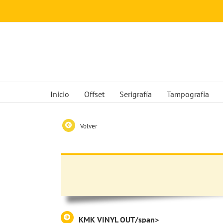
Saltar
al
contenido
Inicio
Offset
Serigrafía
Tampografía
Volver
KMK VINYL OUT/span>