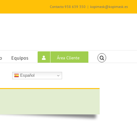
Contacto 938 639 350
|
kopimask@kopimask.es
o
Equipos
Área Cliente
Español