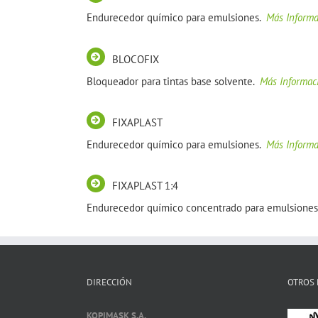
Endurecedor químico para emulsiones.
Más Informa
BLOCOFIX
Bloqueador para tintas base solvente.
Más Informac
FIXAPLAST
Endurecedor químico para emulsiones.
Más Informa
FIXAPLAST 1:4
Endurecedor químico concentrado para emulsione
DIRECCIÓN
OTROS 
KOPIMASK S.A.