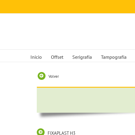
Saltar
al
contenido
Inicio
Offset
Serigrafía
Tampografía
Volver
FIXAPLAST H3