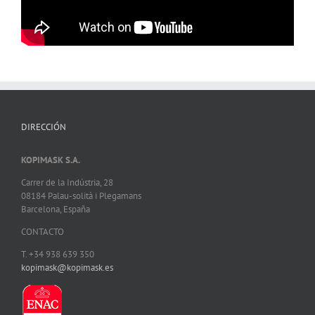
DIRECCIÓN
KOPIMASK S.A.
Carrer de la Indústria, 28
08184 Palau-solità i Plegamans
Barcelona, España
CONTACTO
T. +34 938 639 350
kopimask@kopimask.es