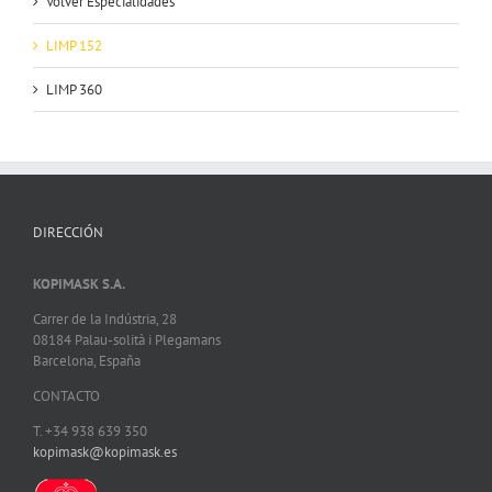
Volver Especialidades
LIMP 152
LIMP 360
DIRECCIÓN
KOPIMASK S.A.
Carrer de la Indústria, 28
08184 Palau-solità i Plegamans
Barcelona, España
CONTACTO
T. +34 938 639 350
kopimask@kopimask.es