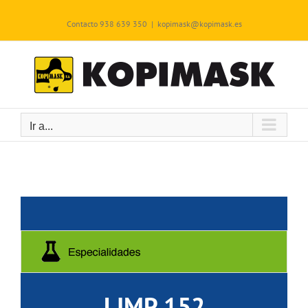
Saltar
al
Contacto 938 639 350
|
kopimask@kopimask.es
contenido
Ir a...
LIMP 152