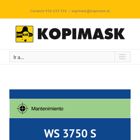
Saltar
al
Contacto 938 639 350
|
kopimask@kopimask.es
contenido
Ir a...
WS 3750 S