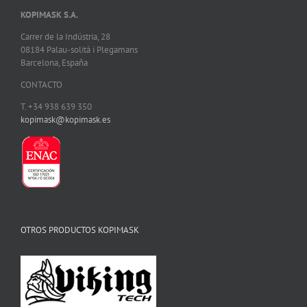
KOPIMASK S.A.
Carrer de la Indústria, 28
08184 Palau-solità i Plegamans
Barcelona, España
CONTACTO
T. +34 938 639 350
kopimask@kopimask.es
OTROS PRODUCTOS KOPIMASK