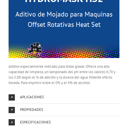
Aditivo de Mojado para Maquinas
Offset Rotativas Heat Set
Aditivo especialmente indicado para tintas grasas. Ofrece una alta
capacidad de limpieza, un tamponado del pH entre los valores 4,70 y
los 5,00 según el % de adición y la dureza del agua. Potente efecto
biosida. Para imprimir entre el 0% y el 4% de alcohol.
APLICACIONES
PROPIEDADES
ESPECIFICACIONES