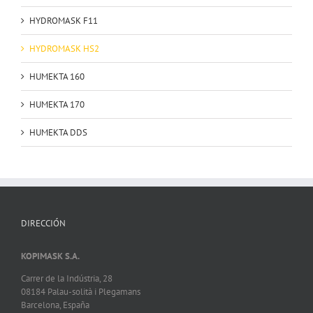
HYDROMASK F11
HYDROMASK HS2
HUMEKTA 160
HUMEKTA 170
HUMEKTA DDS
DIRECCIÓN
KOPIMASK S.A.
Carrer de la Indústria, 28
08184 Palau-solità i Plegamans
Barcelona, España