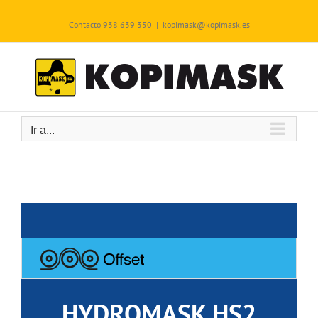
Saltar
al
Contacto 938 639 350
|
kopimask@kopimask.es
contenido
Ir a...
HYDROMASK HS2