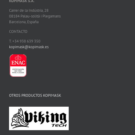
KOPIMASK S.A.
Carrer de la Indústria, 28
08184 Palau-solità i Plegamans
Barcelona, España
CONTACTO
T. +34 938 639 350
kopimask@kopimask.es
OTROS PRODUCTOS KOPIMASK