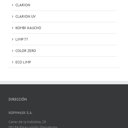
CLARION
CLARION UV
KOMBI KAUCHO
LIMP 77
COLOR ZERO
ECO LIMP
DIRECCIÓN
KOPIMASK S.A.
Carrer de la Indústria, 28
08184 Palau-solità i Plegamans