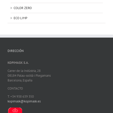
COLOR ZERO
ECO LIMP
DIRECCIÓN
KOPIMASK S.A.
Carrer de la Indústria, 28
08184 Palau-solità i Plegamans
Barcelona, España
CONTACTO
T. +34 938 639 350
kopimask@kopimask.es