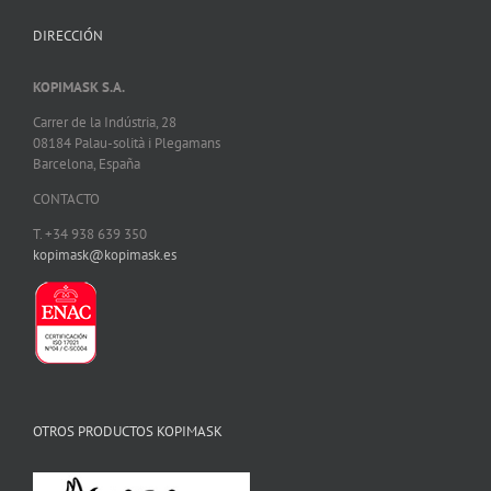
DIRECCIÓN
KOPIMASK S.A.
Carrer de la Indústria, 28
08184 Palau-solità i Plegamans
Barcelona, España
CONTACTO
T. +34 938 639 350
kopimask@kopimask.es
OTROS PRODUCTOS KOPIMASK